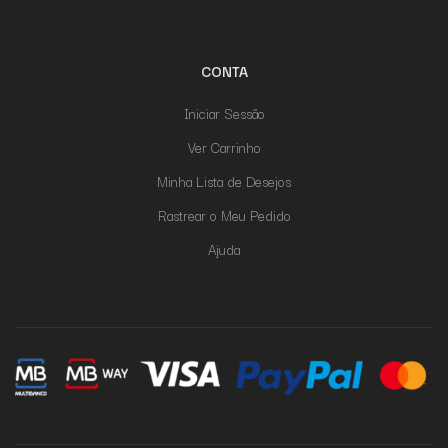
CONTA
Iniciar Sessão
Ver Carrinho
Minha Lista de Desejos
Rastrear o Meu Pedido
Ajuda