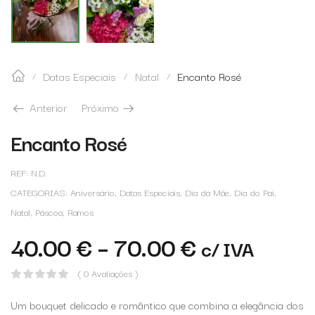
Datas Especiais
Natal
Encanto Rosé
/
/
/
Anterior
Próximo
Encanto Rosé
REF:
N.D.
CATEGORIAS:
Aniversário
,
Datas Especiais
,
Dia da Mãe
,
Dia do Pai
,
Natal
,
Páscoa
,
Ramos
40.00
€
–
70.00
€
c/ IVA
( 0 Avaliações )
Um bouquet delicado e romântico que combina a elegância dos