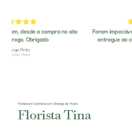
e
Foram impecáveis, desde a encomenda, até
entregue ao cliente. As flores são lindas
Violeta Malos
Google Maps
Florista em Coimbra com Entrega de Flores
Florista Tina