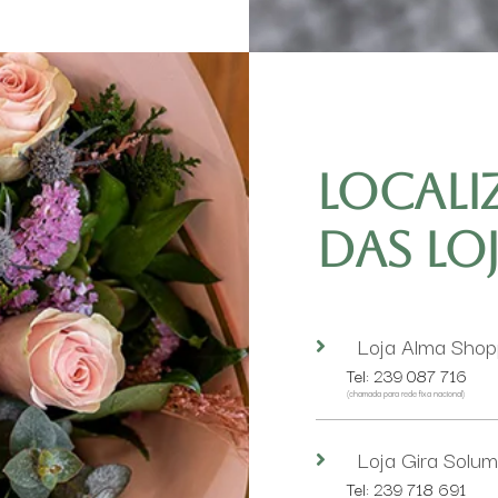
Locali
das lo
Loja Alma Shop
Tel: 239 087 716
(chamada para rede fixa nacional)
Loja Gira Solum
Tel: 239 718 691