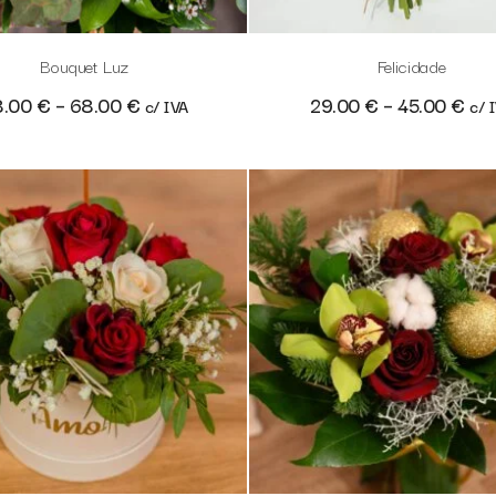
Bouquet Luz
Felicidade
8.00
€
–
68.00
€
29.00
€
–
45.00
€
c/ IVA
c/ 