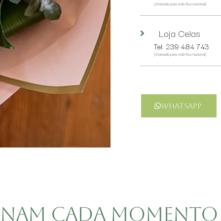
(chamada para rede fixa nacional)
Loja Celas
Tel: 239 484 743
(chamada para rede fixa nacional)
Whatsapp
ornam cada momento