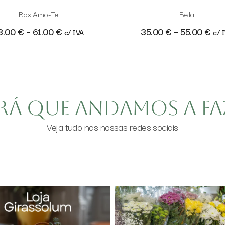
Box Amo-Te
Bella
3.00
€
–
61.00
€
35.00
€
–
55.00
€
c/ IVA
c/ 
rá que andamos a fa
Veja tudo nas nossas redes sociais