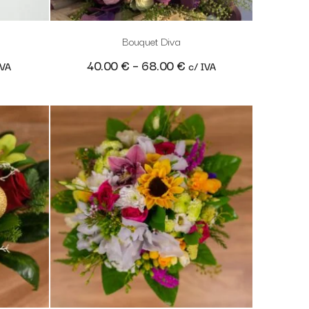
Bouquet Diva
40.00
€
–
68.00
€
IVA
c/ IVA