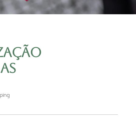
zação
jas
ping