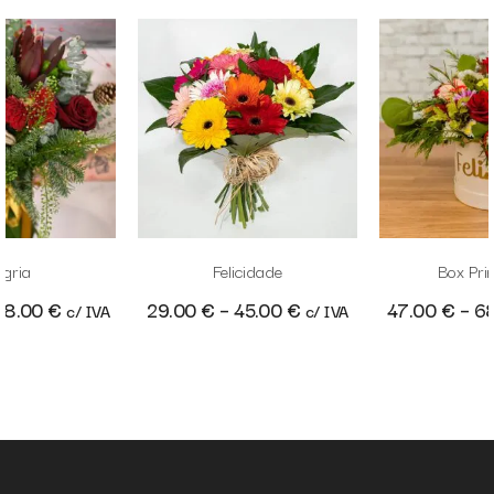
egria
Felicidade
Box Pri
68.00
€
29.00
€
–
45.00
€
47.00
€
–
6
c/ IVA
c/ IVA