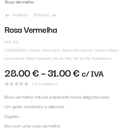
Rosa Vermelha
Anterior
Próximo
Rosa Vermelha
REF:
N.D.
CATEGORIAS:
Caixas
,
Aniversário
,
Bases Decorativas
,
Caixas e Bases
Decorativas
,
Datas Especiais
,
Dia da Mãe
,
Dia do Pai
,
Românticos
28.00
€
–
31.00
€
c/ IVA
( 0 Avaliações )
Rosa vermelha natural preparada numa elegante caixa.
Um gesto romântico e delicado.
Opções:
Box com uma rosa vermelha.