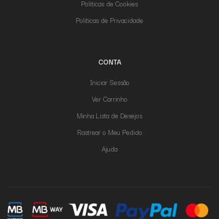
Políticas de Cookies
Políticas de Privacidade
CONTA
Iniciar Sessão
Ver Carrinho
Minha Lista de Desejos
Rastrear o Meu Pedido
Ajuda