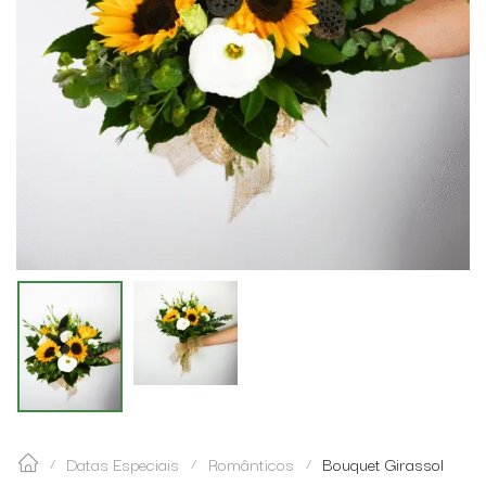
Datas Especiais
Românticos
Bouquet Girassol
/
/
/