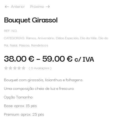
Anterior
Próximo
Bouquet Girassol
REF:
N.D.
CATEGORIAS:
Ramos
,
Aniversário
,
Datas Especiais
,
Dia da Mãe
,
Dia do
Pai
,
Natal
,
Páscoa
,
Românticos
38.00
€
–
59.00
€
c/ IVA
( 0 Avaliações )
Bouquet com girassóis, lisianthus e folhagens.
Uma composição cheia de luz e frescura.
Opção Tamanho:
Base: aprox. 15 pés
Premium: aprox. 25 pés