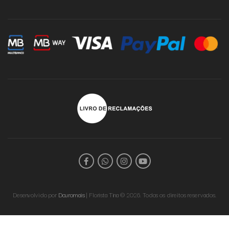
Desenvolvido por
Douromais
| Florista Tina © 2026. Todos os direitos reservados.