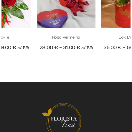
o-Te
Rosa Vermelha
Box De
69.00
€
28.00
€
–
31.00
€
35.00
€
–
6
c/ IVA
c/ IVA