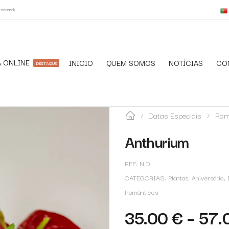
nacional)
 ONLINE
INICIO
QUEM SOMOS
NOTÍCIAS
CO
DESTAQUE
Datas Especiais
Rom
/
/
Anthurium
REF:
N.D.
CATEGORIAS:
Plantas
,
Aniversário
,
Românticos
35.00
€
–
57.