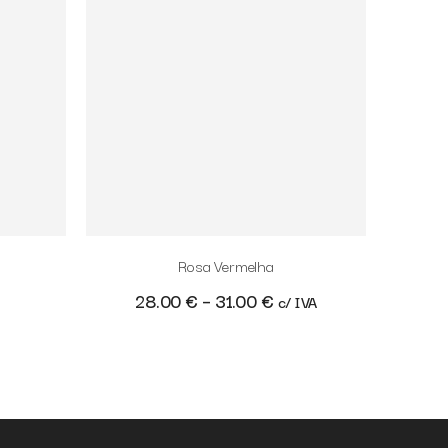
Rosa Vermelha
28.00
€
–
31.00
€
c/ IVA