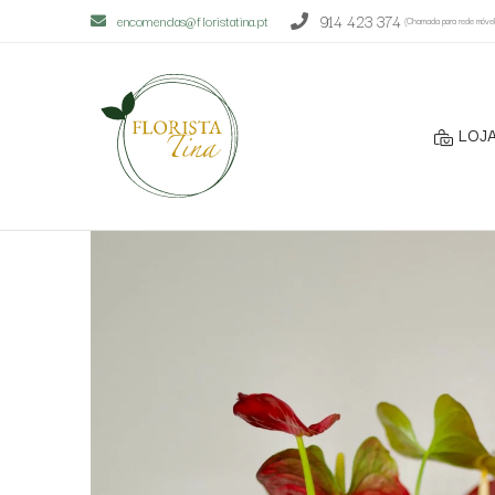
914 423 374
encomendas@floristatina.pt
(Chamada para rede móvel 
LOJA