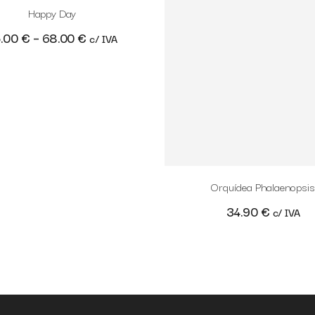
Happy Day
5.00
€
–
68.00
€
c/ IVA
Orquídea Phalaenopsis
34.90
€
c/ IVA