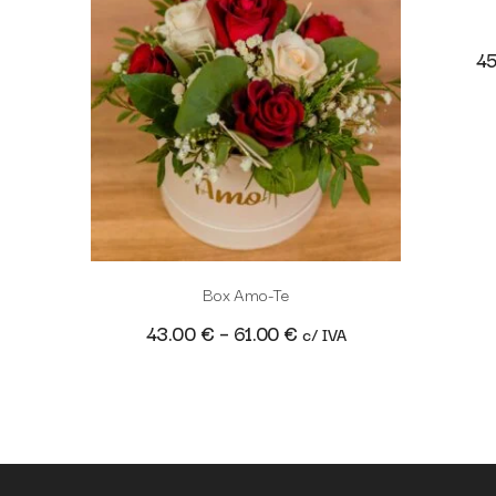
4
Box Amo-Te
43.00
€
–
61.00
€
c/ IVA