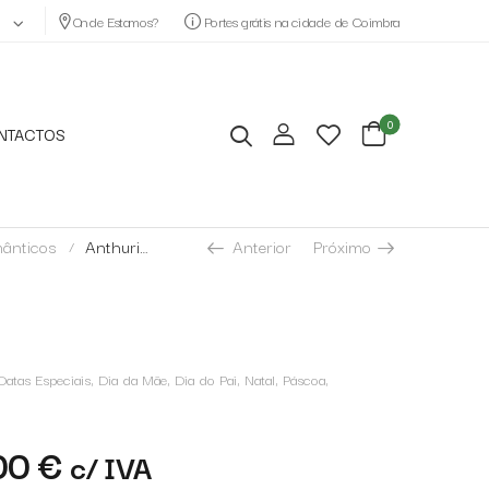
Onde Estamos?
Portes grátis na cidade de Coimbra
0
NTACTOS
Anterior
Próximo
ânticos
Anthurium
/
Datas Especiais
,
Dia da Mãe
,
Dia do Pai
,
Natal
,
Páscoa
,
00
€
c/ IVA