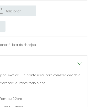
Adicionar
ionar á lista de desejos
cal exótica. É a planta ideal para oferecer devido à
florescer durante todo o ano.
7cm, ou 22cm.
e-rosa, branco.