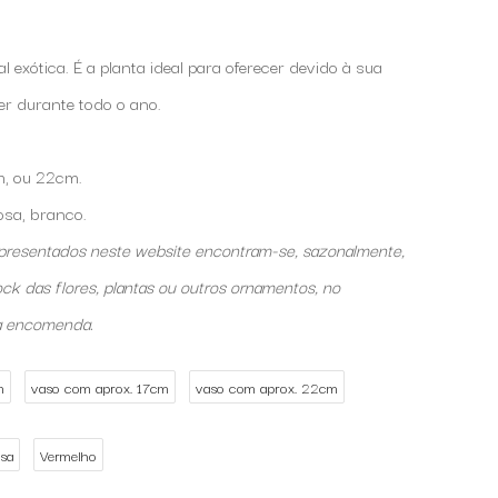
 exótica. É a planta ideal para oferecer devido à sua
er durante todo o ano.
m, ou 22cm.
osa, branco.
 apresentados neste website encontram-se, sazonalmente,
ock das flores, plantas ou outros ornamentos, no
a encomenda.
m
vaso com aprox. 17cm
vaso com aprox. 22cm
sa
Vermelho