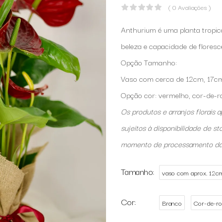
( 0 Avaliações )
Anthurium é uma planta tropical
beleza e capacidade de floresc
Opção Tamanho:
Vaso com cerca de 12cm, 17c
Opção cor: vermelho, cor-de-r
Os produtos e arranjos florais
sujeitos à disponibilidade de st
momento de processamento d
Tamanho
vaso com aprox. 12c
Cor
Branco
Cor-de-ro