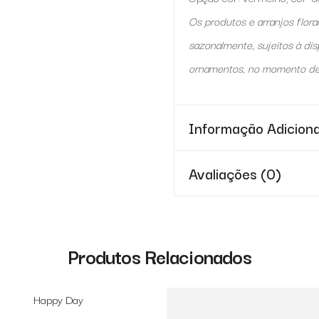
Os produtos e arranjos flor
sazonalmente, sujeitos à dis
ornamentos, no momento d
Informação Adiciona
Avaliações (0)
Produtos Relacionados